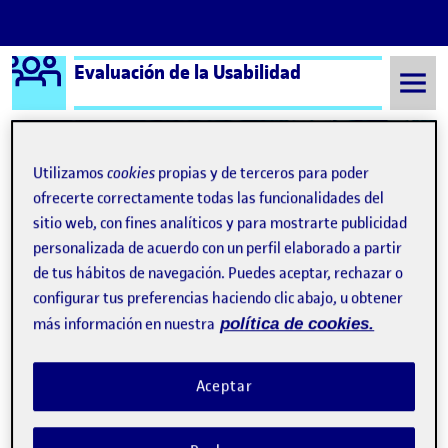
Logo Ágora
Evaluación de la Usabilidad
Saltar al contenido
Utilizamos
cookies
propias y de terceros para poder
Semestre 20222 - Aula 1
María Hernández López
ofrecerte correctamente todas las funcionalidades del
sitio web, con fines analíticos y para mostrarte publicidad
María Hernández López
personalizada de acuerdo con un perfil elaborado a partir
de tus hábitos de navegación. Puedes aceptar, rechazar o
configurar tus preferencias haciendo clic abajo, u obtener
PEC 2. EVALUACIÓN HEURÍSTICA
Publicado por
más información en nuestra
política de cookies.
Publicado por
María Hernández López
Visibilidad:
Fecha de publicación
21 abril, 2023 9:00 pm
en PEC 2. EVALUACIÓN HEURÍSTICA
Pública
-
18 Abr 2023
-
comentario
Aceptar