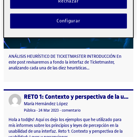
Rechazar
Configurar
ANÁLISIS HEURÍSTICO DE TICKETMASTER INTRODUCCIÓN En
este post revisaremos a fondo la interfaz de Ticketmaster,
analizando cada una de las diez heurísticas…
RETO 1: Contexto y perspectiva de la usabilidad: Leyes y percepciones.
Publicado por
Publicado por
María Hernández López
Visibilidad:
Fecha de publicación
en RETO 1: Contexto y perspectiva d
Pública
-
24 Mar 2023
-
comentario
Hola a tod@s! Aquí os dejo los ejemplos que he utilizado para
mis informes sobre los principios y leyes de percepción en la
usabilidad de una interfaz. Reto 1: Contexto y perspectiva de la