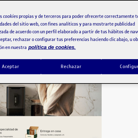
ercicio ha sido la de Incapto, Café de Especialidad. A simple vista, se trata
n análisis heurístico que nos ayudará a encontrar problemas de…
os
cookies
propias y de terceros para poder ofrecerte correctamente t
dades del sitio web, con fines analíticos y para mostrarte publicidad
zada de acuerdo con un perfil elaborado a partir de tus hábitos de na
eptar, rechazar o configurar tus preferencias haciendo clic abajo, u 
ón en nuestra
política de cookies.
Aceptar
Rechazar
Configu