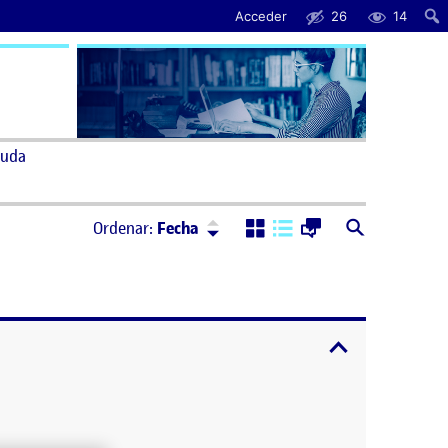
Acceder
26
14
uda
Ordenar:
Descendente
Ordenar:
Fecha
expandir / cont