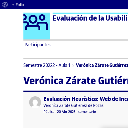
Acerca de WordPress
+ Folio
Logo Ágora
Evaluación de la Usabil
Saltar al contenido
Participantes
Semestre 20222 - Aula 1
Verónica Zárate Gutiérre
Verónica Zárate Gutiér
Evaluación Heurística: Web de Inc
Publicado por
Publicado por
Verónica Zárate Gutiérrez de Rozas
Visibilidad:
Fecha de publicación
20 abril, 2023 12:45 pm
en Evaluación Heuríst
Pública
-
20 Abr 2023
-
comentario