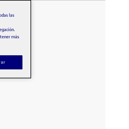
 de una web relativamente nueva, actual y visual.
odas las
vegación.
obtener más
rar