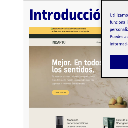
Introducción La web que se ha elegido para este ej
Bajo los 10 principios de Nielsen, realizaremos u
Introducción
Utilizam
funcionali
personali
Puedes ac
informaci