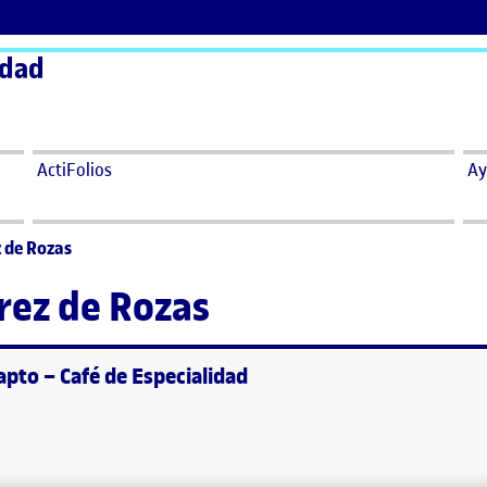
idad
ActiFolios
Ay
z de Rozas
rez de Rozas
apto – Café de Especialidad
ica: Web de Incapto – Café de Especialidad