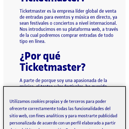
Ticketmaster es la empresa líder global de venta
de entradas para eventos y música en directo, ya
sean festivales o conciertos a nivel internacional.
Nos introducimos en su plataforma web, a través
de la cual podremos comprar entradas de todo
tipo en línea.
¿Por qué
Ticketmaster?
A parte de porque soy una apasionada de la
música, el teatro y los festivales, he querido
escoger esta plataforma ya que la música es un
idioma universal que se habla en todas partes, y
Utilizamos
cookies
propias y de terceros para poder
por tanto, al cual todas las personas deberíamos
ofrecerte correctamente todas las funcionalidades del
poder acceder sin trabas y fácilmente.
sitio web, con fines analíticos y para mostrarte publicidad
Creo que la interfaz de Ticketmaster, pese a tener
personalizada de acuerdo con un perfil elaborado a partir
un diseño sencillo e intuitivo, tiene muchos