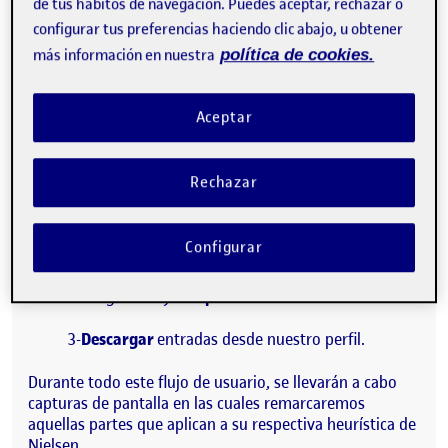
de tus hábitos de navegación. Puedes aceptar, rechazar o
puntos a mejorar y que veremos a continuación.
configurar tus preferencias haciendo clic abajo, u obtener
más información en nuestra
política de cookies.
METODOLOGÍA
Aceptar
Con el fin de conseguir un profundo análisis heurístico
del diseño UX empleado en la interfaz de Ticketmaster
nos hemos propuesto ponernos en la piel del usuario,
Rechazar
realizando una serie de tareas sencillas:
1-
Navegar
por los distintos eventos, en busca de
Configurar
un concierto al cual nos interese asistir.
2- Elegir sitio y
comprar entrada
.
3-
Descargar
entradas desde nuestro perfil.
Durante todo este flujo de usuario, se llevarán a cabo
capturas de pantalla en las cuales remarcaremos
aquellas partes que aplican a su respectiva heurística de
Nielsen.