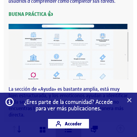
usuarios a comprender cómo completar sus tareas.
BUENA PRÁCTICA 👍
La sección de «Ayuda» es bastante amplia, está muy
bien estructurada, y los emoticonos ayudan a identificar
×
Información
¿Eres parte de la comunidad? Accede
cada sección. Además añaden un buscador por si no
para ver más publicaciones.
encuentras lo que buscas o necesitas una manera más
directa.
Acceder
MALA PRÁCTICA
👎