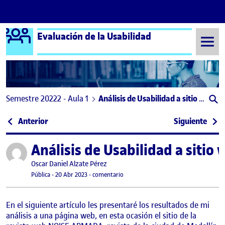
Logo Ágora
Evaluación de la Usabilidad
Saltar al contenido
Semestre 20222 - Aula 1
Análisis de Usabilidad a sitio web
Navegación de entradas
: Reto 2: Evaluación Heurística, Plan de test y Card
: Eva
Anterior
Siguiente
Análisis de Usabilidad a sitio
Publicado por
Publicado por
Oscar Daniel Alzate Pérez
Visibilidad:
Fecha de publicación
en Análisis de Usabilidad a sitio web
Pública
-
20 Abr 2023
-
comentario
En el siguiente artículo les presentaré los resultados de mi
análisis a una página web, en esta ocasión el sitio de la