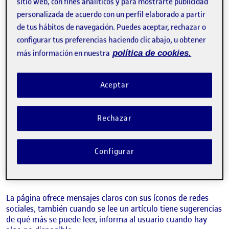
sitio web, con fines analíticos y para mostrarte publicidad
1- Visibilidad del estado del sistema:
personalizada de acuerdo con un perfil elaborado a partir
de tus hábitos de navegación. Puedes aceptar, rechazar o
El sitio nunca le informa al usuario que algo está cargando o
configurar tus preferencias haciendo clic abajo, u obtener
que está a punto de suceder algo. A veces simplemente
pasa, otras veces no sucede ninguna acción, o los botones
más información en nuestra
política de cookies.
no llevan a ningún lugar.
Aceptar
Rechazar
2- Adecuación entre el
sistema y el mundo real:
Configurar
La página ofrece mensajes claros con sus íconos de redes
sociales, también cuando se lee un artículo tiene sugerencias
de qué más se puede leer, informa al usuario cuando hay