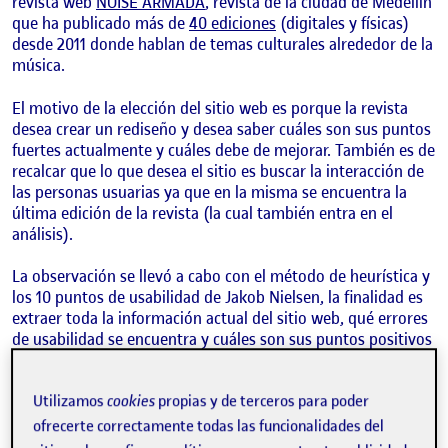
revista web
NOISE ARMADA
, revista de la ciudad de Medellín
que ha publicado más de
40 ediciones
(digitales y físicas)
desde 2011 donde hablan de temas culturales alrededor de la
música.
El motivo de la elección del sitio web es porque la revista
desea crear un rediseño y desea saber cuáles son sus puntos
fuertes actualmente y cuáles debe de mejorar. También es de
recalcar que lo que desea el sitio es buscar la interacción de
las personas usuarias ya que en la misma se encuentra la
última edición de la revista (la cual también entra en el
análisis).
La observación se llevó a cabo con el método de heurística y
los 10 puntos de usabilidad de Jakob Nielsen, la finalidad es
extraer toda la información actual del sitio web, qué errores
de usabilidad se encuentra y cuáles son sus puntos positivos
que se deben de conservar o explotar más.
Utilizamos
cookies
propias y de terceros para poder
A continuación presentaré la lista de cada punto analizado y
el resultado observado:
ofrecerte correctamente todas las funcionalidades del