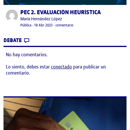
PEC 2. EVALUACIÓN HEURÍSTICA
Publicado por
Publicado por
María Hernández López
Visibilidad:
Fecha de publicación
21 abril, 2023 9:00 pm
en PEC 2. EVALUACIÓN HEURÍSTICA
Pública
-
18 Abr 2023
-
comentario
CONTRIBUTION
0
EN PEC 2. EVALUACIÓN HEURÍSTICA
DEBATE
No hay comentarios.
Lo siento, debes estar
conectado
para publicar un
comentario.