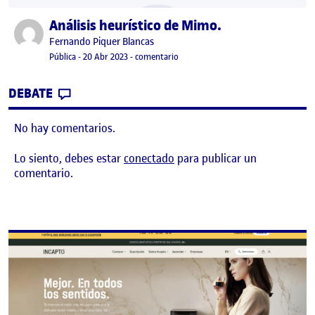
Análisis heurístico de Mimo.
Publicado por
Publicado por
Fernando Piquer Blancas
Visibilidad:
Fecha de publicación
20 abril, 2023 11:00 am
en Análisis heurístico de Mimo.
Pública
-
20 Abr 2023
-
comentario
CONTRIBUTION
0
EN ANÁLISIS HEURÍSTICO DE MIMO.
DEBATE
No hay comentarios.
Lo siento, debes estar
conectado
para publicar un
comentario.