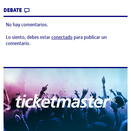
CONTRIBUTION
0
EN RETO 2: EVALUACIÓN HEURÍSTICA, PLA
DEBATE
No hay comentarios.
Lo siento, debes estar
conectado
para publicar un
comentario.