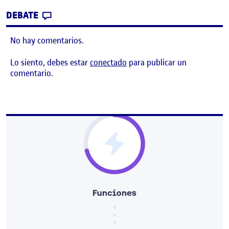
CONTRIBUTION
0
EN AU – PAC 2: AVALUACIÓ HEURÍSTICA
DEBATE
No hay comentarios.
Lo siento, debes estar
conectado
para publicar un
comentario.