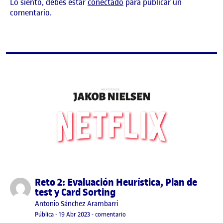
Lo siento, debes estar
conectado
para publicar un
comentario.
Reto 2: Evaluación Heurística, Plan de
Publicado por
test y Card Sorting
Publicado por
Antonio Sánchez Arambarri
Visibilidad:
Fecha de publicación
19 abril, 2023 8:43 pm
en Reto 2: Evaluación Heurística, Pla
Pública
-
19 Abr 2023
-
comentario