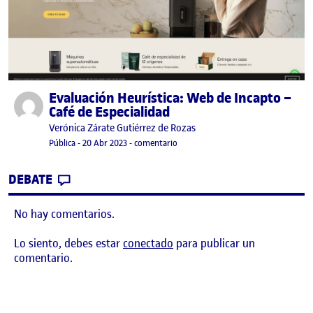
Evaluación Heurística: Web de Incapto –
Publicado por
Café de Especialidad
Publicado por
Verónica Zárate Gutiérrez de Rozas
Visibilidad:
Fecha de publicación
20 abril, 2023 12:45 pm
en Evaluación Heurística: Web de Inc
Pública
-
20 Abr 2023
-
comentario
CONTRIBUTION
0
EN EVALUACIÓN HEURÍSTICA: WEB DE INC
DEBATE
No hay comentarios.
Lo siento, debes estar
conectado
para publicar un
comentario.