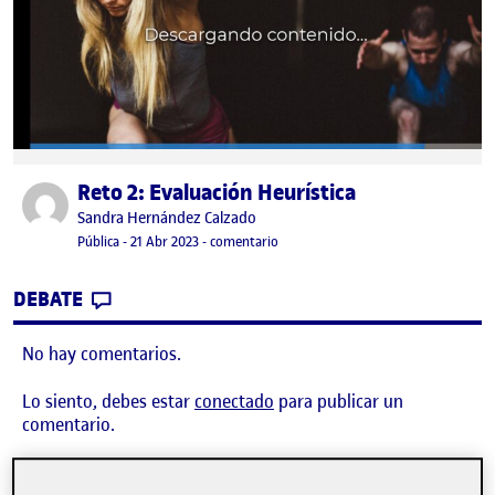
Reto 2: Evaluación Heurística
Publicado por
Publicado por
Sandra Hernández Calzado
Visibilidad:
Fecha de publicación
21 abril, 2023 11:06 pm
en Reto 2: Evaluación Heurística
Pública
-
21 Abr 2023
-
comentario
CONTRIBUTION
0
EN RETO 2: EVALUACIÓN HEURÍSTICA
DEBATE
No hay comentarios.
Lo siento, debes estar
conectado
para publicar un
comentario.