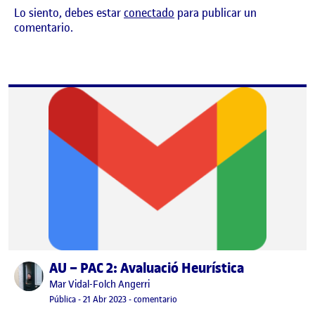
Lo siento, debes estar
conectado
para publicar un
comentario.
AU – PAC 2: Avaluació Heurística
Publicado por
Publicado por
Mar Vidal-Folch Angerri
Visibilidad:
Fecha de publicación
5 mayo, 2023 11:57 am
en AU – PAC 2: Avaluació Heurística
Pública
-
21 Abr 2023
-
comentario