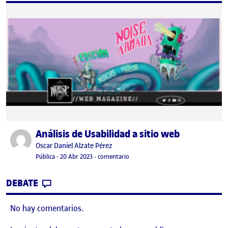
Análisis de Usabilidad a sitio web
Publicado por
Publicado por
Oscar Daniel Alzate Pérez
Visibilidad:
Fecha de publicación
en Análisis de Usabilidad a sitio web
Pública
-
20 Abr 2023
-
comentario
CONTRIBUTION
0
EN ANÁLISIS DE USABILIDAD A SITIO WEB
DEBATE
No hay comentarios.