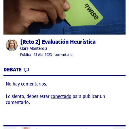
[Reto 2] Evaluación Heurística
Publicado por
Publicado por
Clara Manterola
Visibilidad:
Fecha de publicación
16 abril, 2023 1:01 am
en [Reto 2] Evaluación Heurística
Pública
-
15 Abr 2023
-
comentario
CONTRIBUTION
0
EN [RETO 2] EVALUACIÓN HEURÍSTICA
DEBATE
No hay comentarios.
Lo siento, debes estar
conectado
para publicar un
comentario.