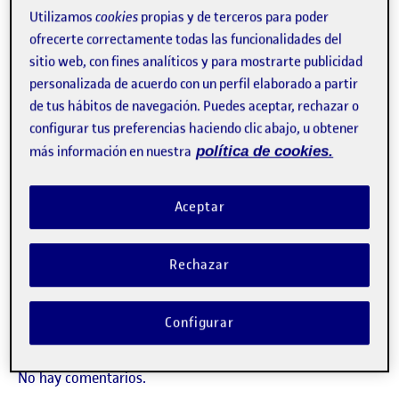
Utilizamos
cookies
propias y de terceros para poder
ofrecerte correctamente todas las funcionalidades del
sitio web, con fines analíticos y para mostrarte publicidad
personalizada de acuerdo con un perfil elaborado a partir
de tus hábitos de navegación. Puedes aceptar, rechazar o
configurar tus preferencias haciendo clic abajo, u obtener
más información en nuestra
política de cookies.
Aceptar
PEC 2: EVALUACIÓN HEURÍSTICA
Publicado por
Rechazar
Publicado por
Fabio Castellano Tuesca
Visibilidad:
Fecha de publicación
8 mayo, 2023 5:33 pm
en PEC 2: EVALUACIÓN HEURÍSTICA
Pública
-
21 Abr 2023
-
comentario
Configurar
CONTRIBUTION
0
EN PEC 2: EVALUACIÓN HEURÍSTICA
DEBATE
No hay comentarios.