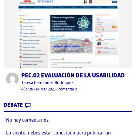
PEC.02 EVALUACIÓN DE LA USABILIDAD
Publicado por
Publicado por
Teresa Fernandez Rodriguez
Visibilidad:
Fecha de publicación
14 marzo, 2023 2:36 pm
en PEC.02 EVALUACIÓN DE LA USAB
Pública
-
14 Mar 2023
-
comentario
CONTRIBUTION
0
EN PEC.02 EVALUACIÓN DE LA USABILIDA
DEBATE
No hay comentarios.
Lo siento, debes estar
conectado
para publicar un